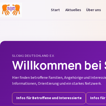
Start
Aktuelles
Über uns
SLC6A1 Deutschland (Lokal)
SLC6A1 DEUTSCHLAND E.V.
Willkommen bei 
Hier finden betroffene Familien, Angehörige und Interessie
Informationen, Orientierung und ein starkes Netzwerk.
Infos für Betroffene und Interessierte
Infos für